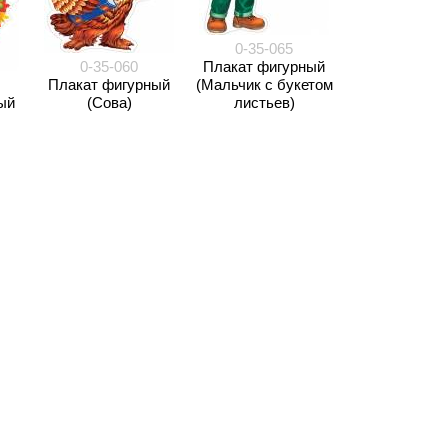
0-35-065
0-35-060
Плакат фигурный
Плакат фигурный
(Мальчик с букетом
ый
(Сова)
листьев)