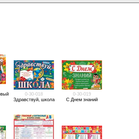
рвый
0-30-018
0-30-019
Здравствуй, школа
С Днем знаний