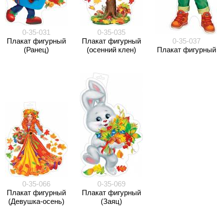
0-35-031
0-35-035
Плакат фигурный
Плакат фигурный
0-35-037
(Ранец)
(осенний клен)
Плакат фигурный
0-35-066
0-35-069
Плакат фигурный
Плакат фигурный
(Девушка-осень)
(Заяц)