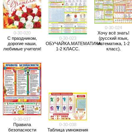
0-30-024
0-30-020
Хочу всё знать!
С праздником,
0-30-023
(русский язык,
дорогие наши,
ОБУЧАЙКА.МАТЕМАТИКА.
математика, 1-2
любимые учителя!
1-2 КЛАСС.
класс).
0-30-037
Правила
0-30-038
безопасности
Таблица умножения