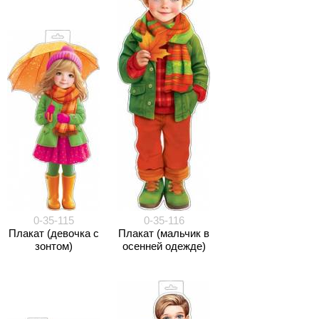
0-35-115
0-35-116
Плакат (девочка с
Плакат (мальчик в
зонтом)
осенней одежде)