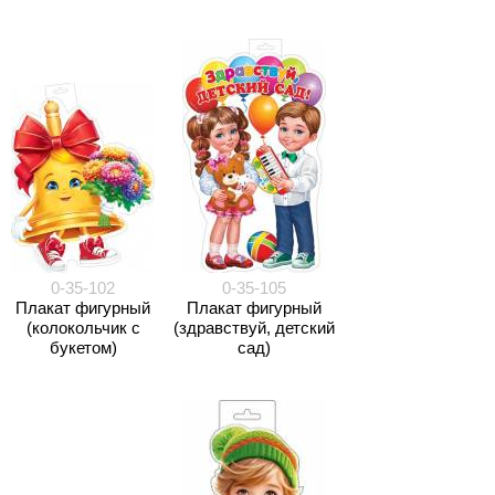
0-35-102
0-35-105
Плакат фигурный
Плакат фигурный
(колокольчик с
(здравствуй, детский
букетом)
сад)