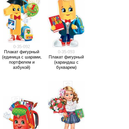
0-35-092
Плакат фигурный
0-35-093
(единица с шарами,
Плакат фигурный
портфелем и
(карандаш с
азбукой)
букварем)