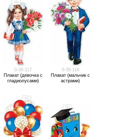
0-35-117
0-35-118
Плакат (девочка с
Плакат (мальчик с
гладиолусами)
астрами)